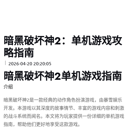
暗黑破坏神2：单机游戏攻
略指南
2026-04-20 20:20:05
暗黑破坏神2单机游戏指南
介绍
暗黑破坏神2是一款经典的动作角色扮演游戏，由暴雪娱乐
开发。本游戏以其深度的故事情节、丰富的游戏内容和刺激
的战斗系统而闻名。本文将为玩家提供一份详细的单机游戏
指南，帮助他们更好地享受这款游戏。