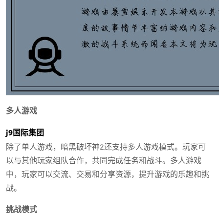
多人游戏
j9国际集团
除了单人游戏，暗黑破坏神2还支持多人游戏模式。玩家可
以与其他玩家组队合作，共同完成任务和战斗。多人游戏
中，玩家可以交流、交易和分享资源，提升游戏的乐趣和挑
战。
挑战模式