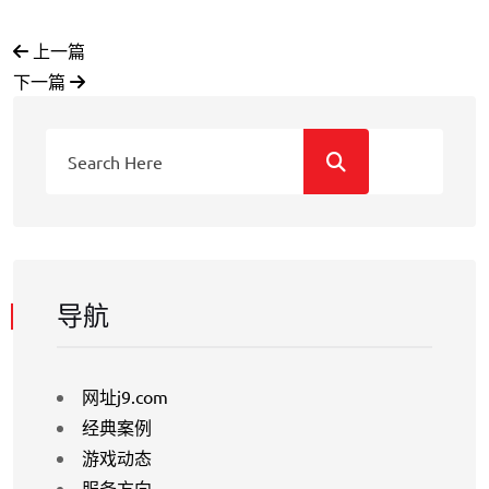
上一篇
下一篇
导航
网址j9.com
经典案例
游戏动态
服务方向