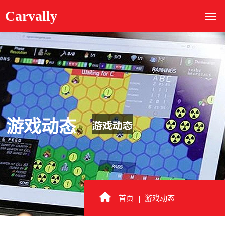
游戏动态
首页
游戏动态