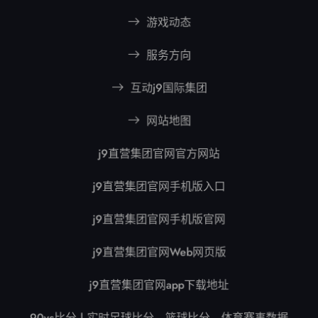
游戏动态
服务方向
互动j9国际集团
网站地图
j9直营集团官网官方网站
j9直营集团官网手机版入口
j9直营集团官网手机版官网
j9直营集团官网Web网页版
j9直营集团官网app下载地址