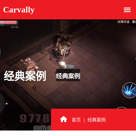
经典案例
首页
经典案例