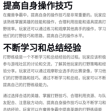
提高自身操作技巧
在魔兽争霸中，提高自身的操作技巧是非常重要的。玩家应
该熟练掌握英雄的技能和操作，合理利用技能和道具提高打
野效率。玩家还可以通过练习和观摩其他高手的操作，学习
他们的打野技巧和思路，提高自己的操作水平。
不断学习和总结经验
打野练级是一个不断学习和总结经验的过程。玩家应该积极
参与游戏社区的讨论和交流，了解其他玩家的打野策略和经
验分享。玩家还可以通过观摩职业选手的比赛录像，学习他
们的打野思路和技巧。通过不断学习和总结，玩家可以不断
提高自己的打野练级能力。
通过选择合适的英雄、掌握打野技巧、合理利用资源、与队
友配合、注意敌方动向、提高自身操作技巧以及不断学习和
总结经验，玩家可以在魔兽争霸中提高英雄的打野练级能