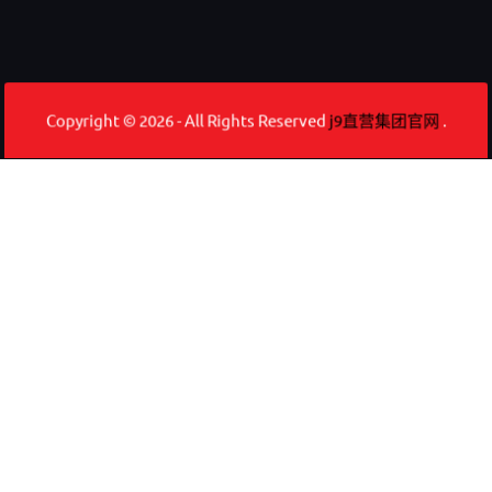
Copyright © 2026 - All Rights Reserved
j9直营集团官网
.