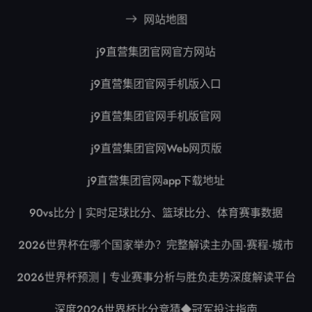
网站地图
j9直营集团官网官方网站
j9直营集团官网手机版入口
j9直营集团官网手机版官网
j9直营集团官网Web网页版
j9直营集团官网app下载地址
90vs比分 | 实时足球比分、篮球比分、体育赛事数据
2026世界杯在哪个国家举办？完整解读主办国·赛程·城市
2026世界杯预测 | 专业赛事分析与胜负走势深度解读平台