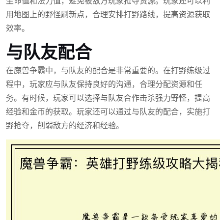
生命值和法力值，避免被敌方玩家抢夺资源。玩家还可以利
用地图上的野怪刷新点，合理安排打野路线，提高资源获取
效率。
与队友配合
在魔兽争霸中，与队友的配合是非常重要的。在打野练级过
程中，玩家应与队友保持良好的沟通，合理分配资源和任
务。有时候，玩家可以选择与队友合作击杀强力野怪，提高
经验和金币的获取。玩家还可以通过与队友的配合，实施打
野抢夺，削弱敌方的经济和经验。