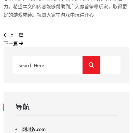
力。希望本文的内容能够帮助到广大魔兽争霸玩家，取得更
好的游戏成绩。祝愿大家在游戏中玩得开心！
上一篇
下一篇
导航
网址j9.com