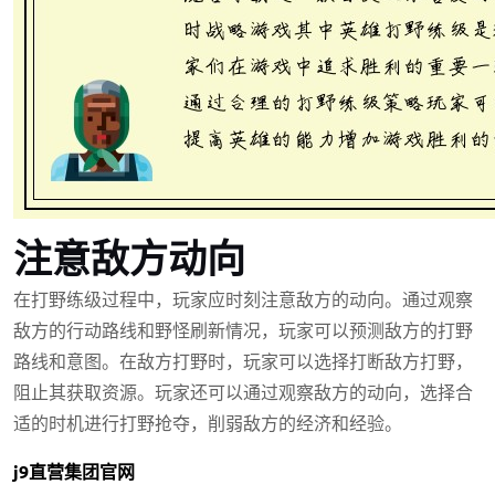
注意敌方动向
在打野练级过程中，玩家应时刻注意敌方的动向。通过观察
敌方的行动路线和野怪刷新情况，玩家可以预测敌方的打野
路线和意图。在敌方打野时，玩家可以选择打断敌方打野，
阻止其获取资源。玩家还可以通过观察敌方的动向，选择合
适的时机进行打野抢夺，削弱敌方的经济和经验。
j9直营集团官网