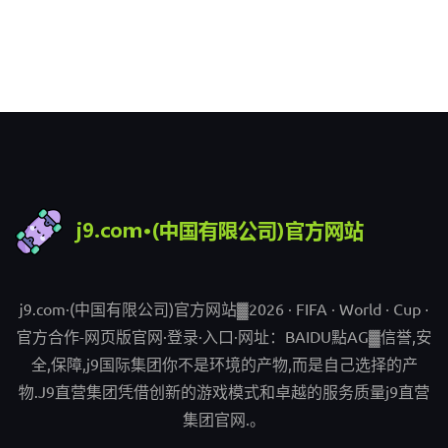
j9.com·(中国有限公司)官方网站▓2026 · FIFA · World · Cup ·
官方合作-网页版官网·登录·入口·网址：BAIDU點AG▓信誉,安
全,保障,j9国际集团你不是环境的产物,而是自己选择的产
物.J9直营集团凭借创新的游戏模式和卓越的服务质量j9直营
集团官网.。